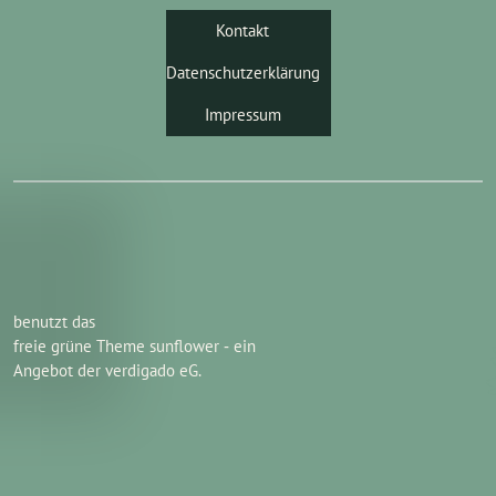
Kontakt
Datenschutzerklärung
Impressum
benutzt das
freie grüne Theme
sunflower
‐ ein
Angebot der
verdigado eG
.