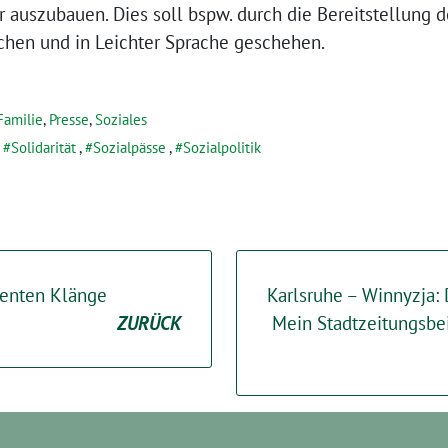
 auszubauen. Dies soll bspw. durch die Bereitstellung d
chen und in Leichter Sprache geschehen.
Familie
,
Presse
,
Soziales
,
Solidarität
,
Sozialpässe
,
Sozialpolitik
lenten Klänge
Karlsruhe – Winnyzja: D
ZURÜCK
Mein Stadtzeitungsbei